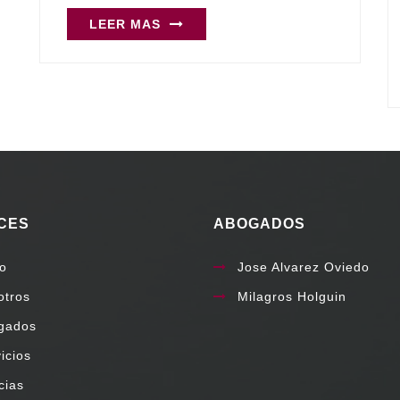
LEER MAS
CES
ABOGADOS
io
Jose Alvarez Oviedo
otros
Milagros Holguin
gados
icios
cias