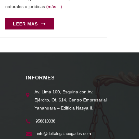
naturales o jurídicas
(más…)
LEER MAS
INFORMES
Av. Lima 100, Esquina con Av.
Ejército, Of. 614, Centro Empresarial
Yanahuara – Edificia Nasya II.
958810038
info@deltalegalabogados.com